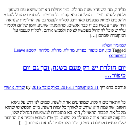
סליחה, מה השעה? שעת מחילה. כמו מחילת הארנב שיוצא עם השעון
ולחוץ להגיע בזמן… הסליחה היא קודם כל פנימית. להסכים למחול לעצמי
ולהסכים למחול מבפנים לאחרים. לסלוח לעצמי גם על החלומות שנראה
היה שעד עכשיו בטוח כבר אגשים, שהאמנתי שהגיע הזמן שלהם ולסמוך
עליי שאוכל להתחיל מעכשיו לצאת ולממש אותם. לסלוח לעצמי על
המקומות שבהם […]
למאמר המלא
Tagged
זמן
,
יום כיפור
,
כפרה
,
מחילה
,
מחלה
,
סליחה
,
קסם
Leave a
comment
יום הולדת יש רק פעם בשנה, וכך גם יום
כיפור…
פורסם בתאריך
11 באוקטובר 2016
11 באוקטובר 2016
by
שרית אושרי
כל התאריכים האלה, שמופיעים אחת לשנה, שמים לנו דגש על נושא
חשוב, שהאמת היא שחשוב לאורך כל ימות השנה. ביום הספיציפי שהוא
מקבל את הכבוד הראוי לו, הוא בא כתזכורת למשמעות הגדולה שלו,
בתקווה שנזכור אותה במהלך כל השנה. כך ט"ו בשבט מזכיר את החיבור
שלנו לעצים ולעולם הצומח, ט"ו באב מזכיר לנו את החיבור […]