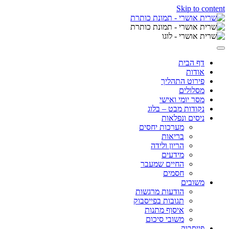
Skip to content
דף הבית
אודות
פירוט התהליך
מסלולים
מסר יומי ואישי
נקודות מבט – בלוג
ניסים ונפלאות
מערכות יחסים
בריאות
הריון ולידה
מידעים
החיים שמעבר
חסמים
משובים
הודעות מרגשות
תגובות בפייסבוק
איסוף מתנות
משובי סיכום
פייסבוק