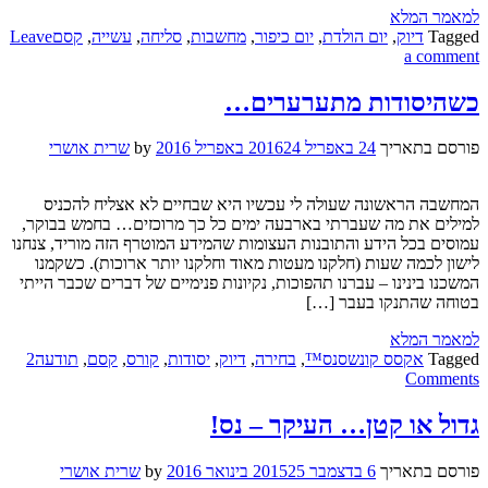
למאמר המלא
Tagged
דיוק
,
יום הולדת
,
יום כיפור
,
מחשבות
,
סליחה
,
עשייה
,
קסם
Leave
a comment
כשהיסודות מתערערים…
פורסם בתאריך
24 באפריל 2016
24 באפריל 2016
by
שרית אושרי
המחשבה הראשונה שעולה לי עכשיו היא שבחיים לא אצליח להכניס
למילים את מה שעברתי בארבעה ימים כל כך מרוכזים… בחמש בבוקר,
עמוסים בכל הידע והתובנות העצומות שהמידע המוטרף הזה מוריד, צנחנו
לישון לכמה שעות (חלקנו מעטות מאוד וחלקנו יותר ארוכות). כשקמנו
המשכנו בינינו – עברנו תהפוכות, נקיונות פנימיים של דברים שכבר הייתי
בטוחה שהתנקו בעבר […]
למאמר המלא
Tagged
אקסס קונשסנס™
,
בחירה
,
דיוק
,
יסודות
,
קורס
,
קסם
,
תודעה
2
Comments
גדול או קטן… העיקר – נס!
פורסם בתאריך
6 בדצמבר 2015
25 בינואר 2016
by
שרית אושרי