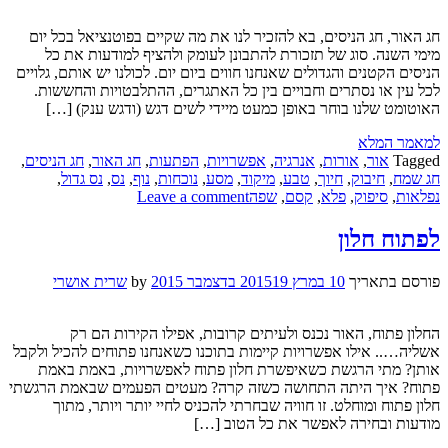
חג האור, חג הניסים, בא להזכיר לנו את מה שקיים בפוטנציאל בכל יום
מימי השנה. סוג של תזכורת להתבונן לעומק ולהציף למודעות את כל
הניסים הקטנים והגדולים שאנחנו חווים ביום יום. לכולנו יש אותם, גלויים
לכל עין או נסתרים וחבויים בין כל האתגרים, ההתלבטויות והחששות.
האוטומט שלנו בוחר באופן כמעט מיידי לשים דגש (ודגש ענק) […]
למאמר המלא
Tagged
אור
,
אורות
,
אנרגיה
,
אפשרויות
,
הפתעות
,
חג האור
,
חג הניסים
,
חג שמח
,
חיבוק
,
חיוך
,
טבע
,
מיקוד
,
מסע
,
נוכחות
,
נוף
,
נס
,
נס גדול
,
נפלאות
,
סיפוק
,
פלא
,
קסם
,
שפה
Leave a comment
לפתוח חלון
פורסם בתאריך
10 במרץ 2015
19 בדצמבר 2015
by
שרית אושרי
החלון פתוח, האור נכנס ולעיתים קרובות, אפילו הקירות הם רק
אשליה….. אילו אפשרויות קיימות בתוכנו כשאנחנו פתוחים להכיל ולקבל
אותן? מתי הרגשת כשאיפשרת חלון פתוח לאפשרויות, באמת באמת
פתוח? איך היתה התחושה כשזה קרה? מעטים הפעמים שבאמת הרגשתי
חלון פתוח ומוחלט. זו חוויה שבחרתי להכניס לחיי יותר ויותר, מתוך
מודעות ובחירה לאפשר את כל הטוב […]