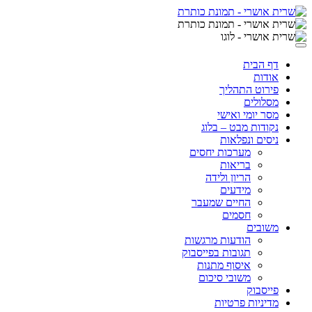
Skip
to
content
דף הבית
אודות
פירוט התהליך
מסלולים
מסר יומי ואישי
נקודות מבט – בלוג
ניסים ונפלאות
מערכות יחסים
בריאות
הריון ולידה
מידעים
החיים שמעבר
חסמים
משובים
הודעות מרגשות
תגובות בפייסבוק
איסוף מתנות
משובי סיכום
פייסבוק
מדיניות פרטיות