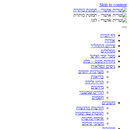
Skip to content
דף הבית
אודות
פירוט התהליך
מסלולים
מסר יומי ואישי
נקודות מבט – בלוג
ניסים ונפלאות
מערכות יחסים
בריאות
הריון ולידה
מידעים
החיים שמעבר
חסמים
משובים
הודעות מרגשות
תגובות בפייסבוק
איסוף מתנות
משובי סיכום
פייסבוק