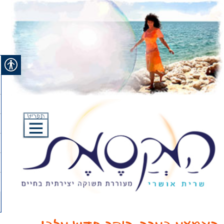
Ski
t
conten