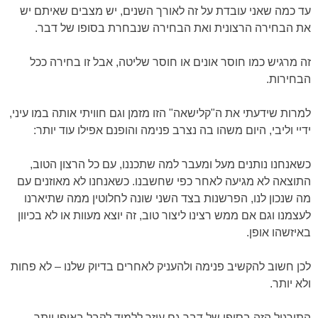
עד כמה שאני עובדת על זה לאורך השנים, יש מצבים שאיתם יש
את הבחירה הרצונית ואת הבחירה שנבחרת בסופו של דבר.
זה מרגיש כמו חוסר אונים או חוסר שליטה, אבל זו בחירה ככל
הבחירות.
למרות שידעתי את ה"קלישאה" הזו מזמן וגם חוויתי אותה במו עיני,
ידיי וליבי, היום משהו בה נצרב פנימה והופנם אפילו עוד יותר:
כשאנחנו נותנים מעל ומעבר למה שתכננו, עם כל הרצון הטוב,
התוצאה לא מגיעה לאחר כפי שחשבנו. כשאנחנו לא מאוזנים עם
מה שנכון לנו, הפרשנות בצד השני שונה לחלוטין ממה שתיארנו
לעצמנו וגם אם ממש רצינו ליצור טוב, זה יוצא מעוות או לא בכיוון
באיזשהו אופן.
לכן חשוב להקשיב פנימה ולהעניק לאחרים בדיוק שלנו – לא פחות
ולא יותר.
התירגול הזה בסופו של דבר גם עוזר ללמוד לקבל באופן יותר