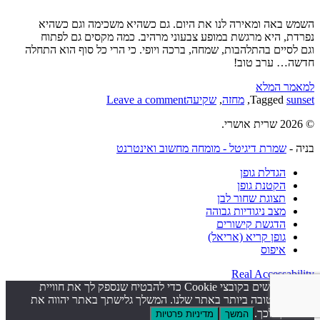
השמש באה ומאירה לנו את היום. גם כשהיא משכימה וגם כשהיא
נפרדת, היא מרגשת במופע צבעוני מרהיב. כמה מקסים גם לפתוח
וגם לסיים בהתלהבות, שמחה, ברכה ויופי. כי הרי כל סוף הוא התחלה
חדשה… ערב טוב!
למאמר המלא
sunset
Tagged
,
מחזה
,
שקיעה
Leave a comment
© 2026 שרית אושרי.
בניה -
שמרת דיגיטל - מומחה מחשוב ואינטרנט
הגדלת גופן
הקטנת גופן
תצוגת שחור לבן
מצב ניגודיות גבוהה
הדגשת קישורים
גופן קריא (אריאל)
איפוס
Real Accessability
אנו משתמשים בקובצי Cookie כדי להבטיח שנספק לך את חוויית
הגלישה הטובה ביותר באתר שלנו. המשלך גלישתך באתר יהווה את
הסכמתך לכך.
המשך
מדיניות פרטיות