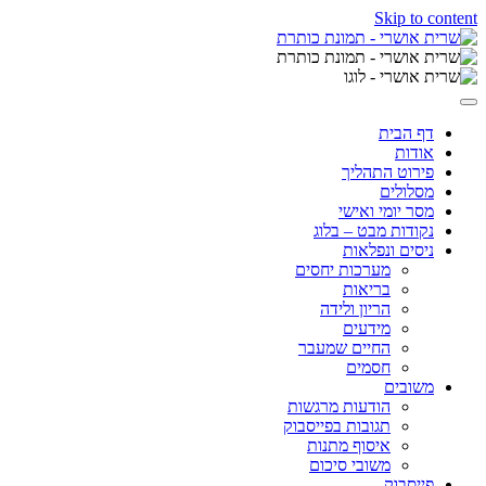
Skip to content
דף הבית
אודות
פירוט התהליך
מסלולים
מסר יומי ואישי
נקודות מבט – בלוג
ניסים ונפלאות
מערכות יחסים
בריאות
הריון ולידה
מידעים
החיים שמעבר
חסמים
משובים
הודעות מרגשות
תגובות בפייסבוק
איסוף מתנות
משובי סיכום
פייסבוק