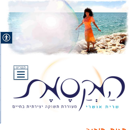
Ski
t
conten