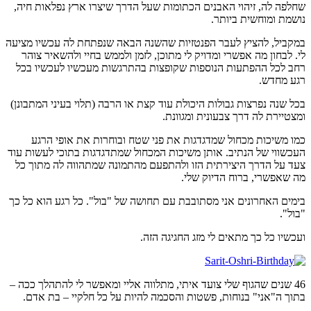
שחלפה לה, זיהוי האבנים הכתומות שעל הדרך שיצרו ארץ נפלאות חיה,
נושמת ומוחשית ביותר.
במקביל, להציץ לעבר הפנטזיות שהשנה הבאה שנפתחת לה עכשיו מציעה
לי. לבחון מה אפשרי ומדויק לי מתוכן, לזמן ולממש בחיי ולהשאיר צוהר
רחב לכל ההפתעות הנוספות שקופצות בהתרגשות מעכשיו לעכשיו בכל
רגע מחדש.
בכל שנה נפרצות גבולות היכולת עוד קצת או הרבה (תלוי בעיני המתבונן)
ומצטיירת לה דרך צבעונית ומגוונת.
כמו משיכות מכחול שמדגדגות את פני שטח ובוחרות את אופי הרגע
העכשווי של הנתיב. אותן משיכות המכחול שמתדגדגות בתוכי לעשות עוד
צעד על הדרך היצירתית הזו ולהתפעם מהתמונה שמתהווה לה מתוך כל
מה שאפשרי, ברוח הדיוק שלי.
בימים האחרונים אני מסתובבת עם תחושה של "בול". כל רגע הוא כל כך
"בול".
ועכשיו כל כך מתאים לי מזג החגיגה הזה.
46 שנים שהגוף שלי צועד איתי, מתלווה אליי ומאפשר לי להתהלך ככה –
בתוך ה"אני" בנוחות, פשטות והסכמה להיות על כל חלקיי – בת אדם.