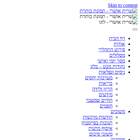
Skip to content
דף הבית
אודות
פירוט התהליך
מסלולים
מסר יומי ואישי
נקודות מבט – בלוג
ניסים ונפלאות
מערכות יחסים
בריאות
הריון ולידה
מידעים
החיים שמעבר
חסמים
משובים
הודעות מרגשות
תגובות בפייסבוק
איסוף מתנות
משובי סיכום
פייסבוק