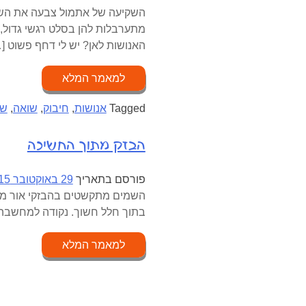
יים ופה של מליונים. כל המילים
 מתבוננת בהם, עבר, הווה, עתיד…
נושות לאן? יש לי דחף פשוט […]
למאמר המלא
ים
,
שואה
,
חיבוק
,
אנושות
Tagged
הבזק מתוך החשיכה
29 באוקטובר 2015
פורסם בתאריך
 כמה עוצמה יש להבזק של אור
ך חלל חשוך. נקודה למחשבה…
למאמר המלא