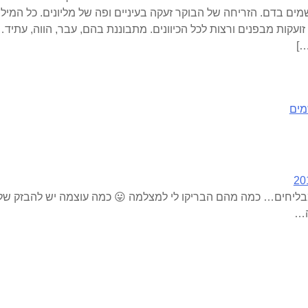
שקיעה של אתמול צבעה את השמים בדם. הזריחה של הבוקר זעקה בעינ
תערבלות להן בסלט רגשי גדול, זועקות מבפנים ורצות לכל הכיוונים.
הא
שמ
ים מתקשטים בהבזקי אור מבליחים… כמה מהם הבריקו לי למצלמה 
בתו