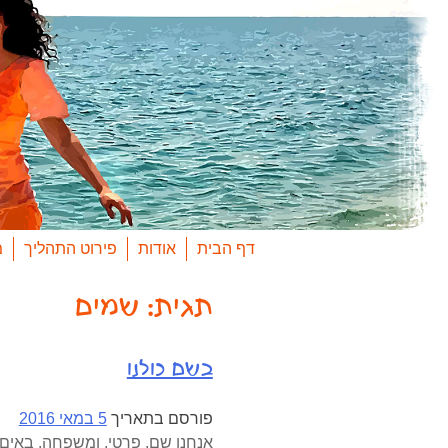
Ski
t
conten
דף הבית
אודות
פירוט התהליך
מ
תגית:
שמים
בשם כולנו
פורסם בתאריך
5 במאי 2016
אנחנו שם. פרטי. ומשפחה. באים 