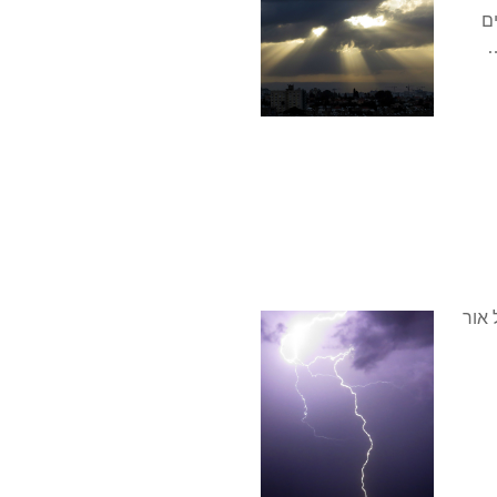
ם
…
אור