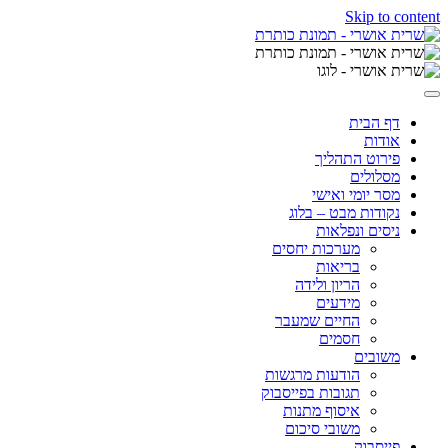
Skip to content
דף הבית
אודות
פירוט התהליך
מסלולים
מסר יומי ואישי
נקודות מבט – בלוג
ניסים ונפלאות
מערכות יחסים
בריאות
הריון ולידה
מידעים
החיים שמעבר
חסמים
משובים
הודעות מרגשות
תגובות בפייסבוק
איסוף מתנות
משובי סיכום
פייסבוק