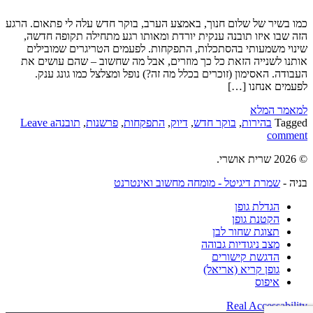
כמו בשיר של שלום חנוך, באמצע הערב, בוקר חדש עלה לי פתאום. הרגע
הזה שבו איזו תובנה ענקית יורדת ומאותו רגע מתחילה תקופה חדשה,
שינוי משמעותי בהסתכלות, התפקחות. לפעמים הטריגרים שמובילים
אותנו לשנייה הזאת כל כך מוזרים, אבל מה שחשוב – שהם עושים את
העבודה. האסימון (זוכרים בכלל מה זה?) נופל ומצלצל כמו גונג ענק.
לפעמים אנחנו […]
למאמר המלא
Tagged
בהירות
,
בוקר חדש
,
דיוק
,
התפקחות
,
פרשנות
,
תובנה
Leave a
comment
© 2026 שרית אושרי.
בניה -
שמרת דיגיטל - מומחה מחשוב ואינטרנט
הגדלת גופן
הקטנת גופן
תצוגת שחור לבן
מצב ניגודיות גבוהה
הדגשת קישורים
גופן קריא (אריאל)
איפוס
Real Accessability