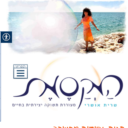
Ski
t
conten