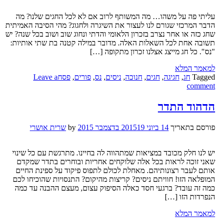
עליתי פה על משהו… מה המשותף לרוב אם לא לכל החגים שלנו? מה
הדבר המרכזי שגורם לנו לעצור את השיגרה ולחגוג? מהי הסיבה האמיתית
שחג כזה או אחר נצרב בזכרון הלאומי והדתי ונחוג שוב ושוב בכל שנה? יש
תשובה אחת לכל השאלות האלה. מדובר במילה קטנה בת שתי אותיות:
"נס". כל חג מייצג אצלנו זכרון מתקופה […]
למאמר המלא
Tagged
חג
,
חגיגה
,
חגים
,
חנוכה
,
ניסים
,
נס
,
פורים
,
פסח
Leave a
comment
הדהוד התדר
פורסם בתאריך
14 ביוני 2015
19 בדצמבר 2015
by
שרית אושרי
יש לנו חלק מכובד במציאות שמתהווה לה בחיינו. מתרגשת עם כל שינוי
שאני זוכה לראות בכל אלה שלוקחים אחריות ובוחרים בתדר שמקדם
אותם לעבר רצונותיהם. מאחלת לכולם לתפוס פיקוד על ספינת החיים
המופלאה הזו! חוויתם ניסים? קריצות מהיקום? התנסויות שהוכיחו לכם
כמה זה עובד? ברגעי חסד כאלה הסיפוק עצום, מעצם ההבנה עד כמה
הנפרדות הזו […]
למאמר המלא