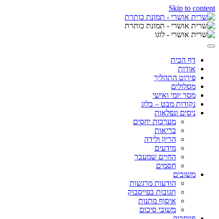
Skip to content
דף הבית
אודות
פירוט התהליך
מסלולים
מסר יומי ואישי
נקודות מבט – בלוג
ניסים ונפלאות
מערכות יחסים
בריאות
הריון ולידה
מידעים
החיים שמעבר
חסמים
משובים
הודעות מרגשות
תגובות בפייסבוק
איסוף מתנות
משובי סיכום
פייסבוק