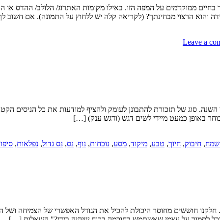
 בחיים ממוקדמים על המפה הזו. באילו מקומות האתרוג/ הלולב/ ההדס או 
ידה והוא הרצוי מבחינתך? (לקריאה קלה יש ללחוץ על התמונה). אם חשוב ל
Leave a co
השנה. סוג של תזכורת להתבונן לעומק ולהציף למודעות את כל הניסים הקטנים ו
וחר באופן כמעט מיידי לשים דגש (ודגש ענק) […]
שמח
,
חיבוק
,
חיוך
,
טבע
,
מיקוד
,
מסע
,
נוכחות
,
נוף
,
נס
,
נס גדול
,
נפלאות
,
סיפו
תנו. חלקנו חוששים מחוסר היכולת להכיל את הגודל האפשרי של הצמיחה ושל
וכל לסמוך על עצמי שאשתמש בחוכמה בכוח שיהיה בידי?" השאלות […]