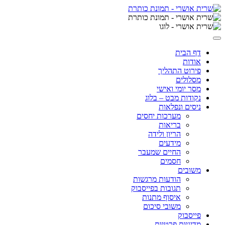
Skip
to
content
דף הבית
אודות
פירוט התהליך
מסלולים
מסר יומי ואישי
נקודות מבט – בלוג
ניסים ונפלאות
מערכות יחסים
בריאות
הריון ולידה
מידעים
החיים שמעבר
חסמים
משובים
הודעות מרגשות
תגובות בפייסבוק
איסוף מתנות
משובי סיכום
פייסבוק
מדיניות פרטיות