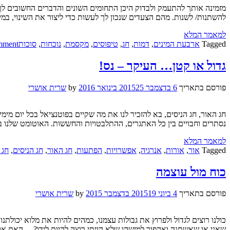
מזמינה אותך להתעמק ולבדוק היכן התחומים השונים והדברים החשובים לך
להשתנות/ לשנות. מהם הצעדים שנכון לך לעשות כדי ליצור את השינוי, במ
למאמר המלא
Tagged
ארבעת המינים
,
דמות
,
חג
,
טיפוסים
,
מקסמת
,
נוכחות
,
סוכות
mment
גדול או קטן… העיקר – נס!
פורסם בתאריך
6 בדצמבר 2015
25 בינואר 2016
by
שרית אושרי
חג האור, חג הניסים, בא להזכיר לנו את מה שקיים בפוטנציאל בכל יום מימי 
נסתרים וחבויים בין כל האתגרים, ההתלבטויות והחששות. האוטומט שלנו ב
למאמר המלא
Tagged
אור
,
אורות
,
אנרגיה
,
אפשרויות
,
הפתעות
,
חג האור
,
חג הניסים
,
חג 
כוח מול עוצמה
פורסם בתאריך
4 ביוני 2015
19 בדצמבר 2015
by
שרית אושרי
כולנו רוצים לגדול ולפרוץ את גבולות עצמנו, כמהים להיות את מלוא יכול
שאני או שאשתנה ואהפוך למישהו שלא הייתי רוצה להיות לידו?… האם א