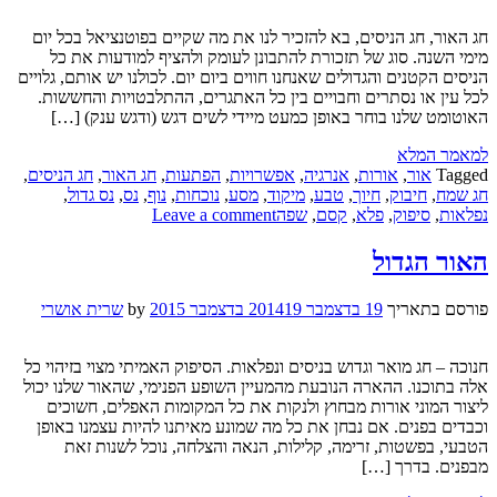
חג האור, חג הניסים, בא להזכיר לנו את מה שקיים בפוטנציאל בכל יום
מימי השנה. סוג של תזכורת להתבונן לעומק ולהציף למודעות את כל
הניסים הקטנים והגדולים שאנחנו חווים ביום יום. לכולנו יש אותם, גלויים
לכל עין או נסתרים וחבויים בין כל האתגרים, ההתלבטויות והחששות.
האוטומט שלנו בוחר באופן כמעט מיידי לשים דגש (ודגש ענק) […]
למאמר המלא
Tagged
אור
,
אורות
,
אנרגיה
,
אפשרויות
,
הפתעות
,
חג האור
,
חג הניסים
,
חג שמח
,
חיבוק
,
חיוך
,
טבע
,
מיקוד
,
מסע
,
נוכחות
,
נוף
,
נס
,
נס גדול
,
נפלאות
,
סיפוק
,
פלא
,
קסם
,
שפה
Leave a comment
האור הגדול
פורסם בתאריך
19 בדצמבר 2014
19 בדצמבר 2015
by
שרית אושרי
חנוכה – חג מואר וגדוש בניסים ונפלאות. הסיפוק האמיתי מצוי בזיהוי כל
אלה בתוכנו. ההארה הנובעת מהמעיין השופע הפנימי, שהאור שלנו יכול
ליצור המוני אורות מבחוץ ולנקות את כל המקומות האפלים, חשוכים
וכבדים בפנים. אם נבחן את כל מה שמונע מאיתנו להיות עצמנו באופן
הטבעי, בפשטות, זרימה, קלילות, הנאה והצלחה, נוכל לשנות זאת
מבפנים. בדרך […]