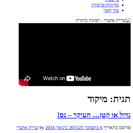
מדיניות פרטיות
צור קשר
תגית:
מיקוד
גדול או קטן… העיקר – נס!
פורסם בתאריך
6 בדצמבר 2015
25 בינואר 2016
by
שרית אושרי