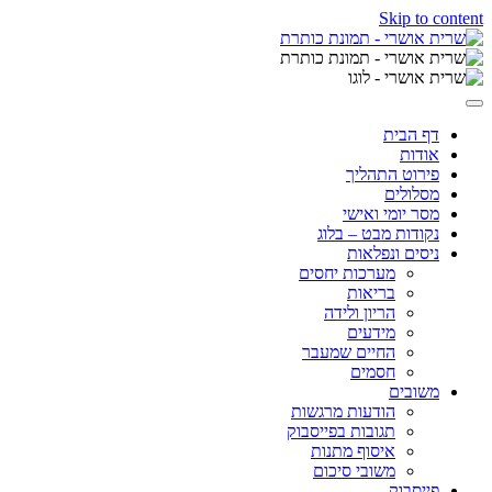
Skip to content
דף הבית
אודות
פירוט התהליך
מסלולים
מסר יומי ואישי
נקודות מבט – בלוג
ניסים ונפלאות
מערכות יחסים
בריאות
הריון ולידה
מידעים
החיים שמעבר
חסמים
משובים
הודעות מרגשות
תגובות בפייסבוק
איסוף מתנות
משובי סיכום
פייסבוק