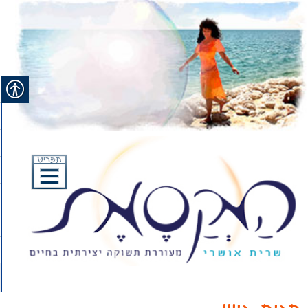
Ski
t
conten