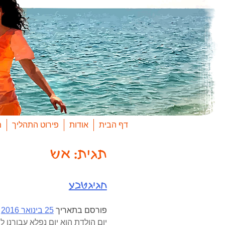
Ski
t
conten
דף הבית
אודות
פירוט התהליך
מ
תגית:
אש
חגיגטבע
פורסם בתאריך
25 בינואר 2016
יום הולדת הוא יום נפלא עבורנו 