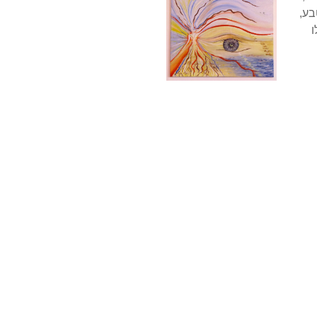
בע,
ו