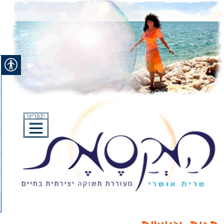
Ski
t
conten