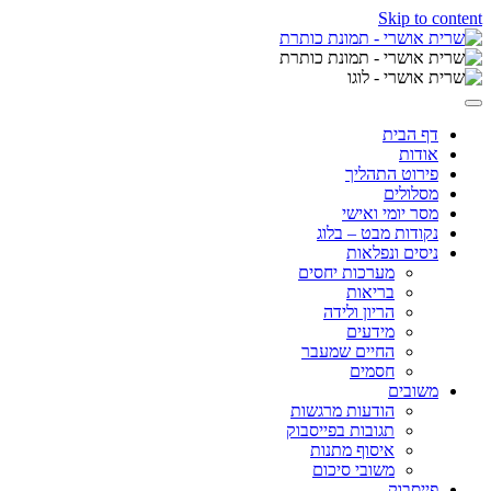
Skip to content
דף הבית
אודות
פירוט התהליך
מסלולים
מסר יומי ואישי
נקודות מבט – בלוג
ניסים ונפלאות
מערכות יחסים
בריאות
הריון ולידה
מידעים
החיים שמעבר
חסמים
משובים
הודעות מרגשות
תגובות בפייסבוק
איסוף מתנות
משובי סיכום
פייסבוק