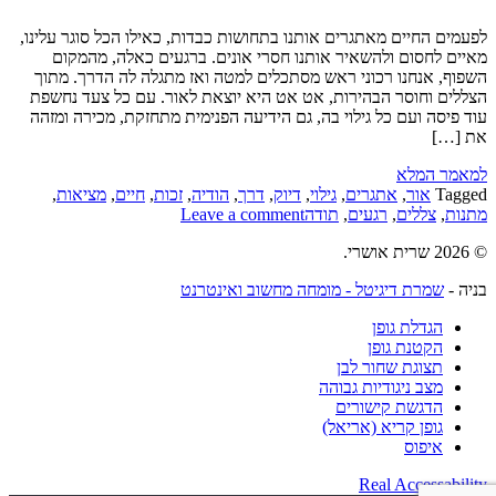
לפעמים החיים מאתגרים אותנו בתחושות כבדות, כאילו הכל סוגר עלינו,
מאיים לחסום ולהשאיר אותנו חסרי אונים. ברגעים כאלה, מהמקום
השפוף, אנחנו רכוני ראש מסתכלים למטה ואז מתגלה לה הדרך. מתוך
הצללים וחוסר הבהירות, אט אט היא יוצאת לאור. עם כל צעד נחשפת
עוד פיסה ועם כל גילוי בה, גם הידיעה הפנימית מתחזקת, מכירה ומזהה
את […]
למאמר המלא
Tagged
אור
,
אתגרים
,
גילוי
,
דיוק
,
דרך
,
הודיה
,
זכות
,
חיים
,
מציאות
,
מתנות
,
צללים
,
רגעים
,
תודה
Leave a comment
© 2026 שרית אושרי.
בניה -
שמרת דיגיטל - מומחה מחשוב ואינטרנט
הגדלת גופן
הקטנת גופן
תצוגת שחור לבן
מצב ניגודיות גבוהה
הדגשת קישורים
גופן קריא (אריאל)
איפוס
Real Accessability