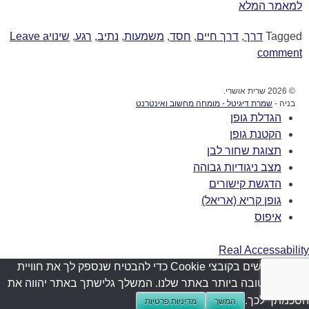
למאמר המלא
Tagged
דרך
,
דרך חיים
,
חסד
,
משמעות
,
נתיב
,
רגע
,
שינוי
Leave a
comment
© 2026 שרית אושרי.
בניה -
שמרת דיגיטל - מומחה מחשוב ואינטרנט
הגדלת גופן
הקטנת גופן
תצוגת שחור לבן
מצב ניגודיות גבוהה
הדגשת קישורים
גופן קריא (אריאל)
איפוס
Real Accessability
אנו משתמשים בקובצי Cookie כדי להבטיח שנספק לך את חוויית
הגלישה הטובה ביותר באתר שלנו. המשלך גלישתך באתר יהווה את
הסכמתך לכך.
המשך
מדיניות פרטיות