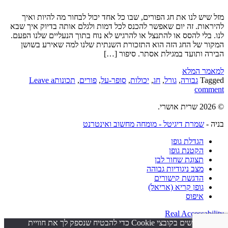
מזל שיש לנו את חג הפורים, שבו כל אחד יכול לבחור מה להיות ואיך
להיראות. זה יום שאפשר להכנס לכל דמות ולגלם אותה בדיוק איך שבא
לנו. בלי להסס או להתנצל או להרגיש לא נוח בתוך הנעליים שלנו הפעם.
המקור של החג הזה הוא התזכורת השנתית שלנו למה שאירע בשושן
הבירה ותועד במגילת אסתר. סיפור […]
למאמר המלא
Tagged
גבורה
,
גורל
,
חג
,
יכולות
,
סופר-על
,
פורים
,
תכונות
Leave a
comment
© 2026 שרית אושרי.
בניה -
שמרת דיגיטל - מומחה מחשוב ואינטרנט
הגדלת גופן
הקטנת גופן
תצוגת שחור לבן
מצב ניגודיות גבוהה
הדגשת קישורים
גופן קריא (אריאל)
איפוס
Real Accessability
אנו משתמשים בקובצי Cookie כדי להבטיח שנספק לך את חוויית