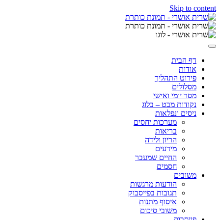
Skip to content
דף הבית
אודות
פירוט התהליך
מסלולים
מסר יומי ואישי
נקודות מבט – בלוג
ניסים ונפלאות
מערכות יחסים
בריאות
הריון ולידה
מידעים
החיים שמעבר
חסמים
משובים
הודעות מרגשות
תגובות בפייסבוק
איסוף מתנות
משובי סיכום
פייסבוק