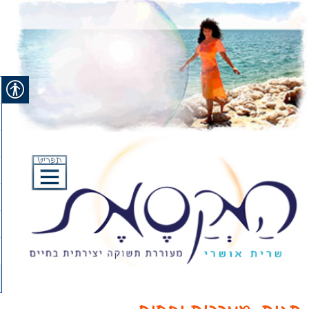
Ski
t
conten