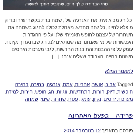
כל חג מביא איתו את האנרגיה שלו, שמחוברת בקשר ישיר ובדיוק
מופלא לחיינו, כל שנה מחדש. מאחלת לכולנו לחגוג בשמחה את
השחרור של עצמנו לחופש האמיתי שלנו על פי ההגדרות
העכשוויות של מי שאנחנו ומה שמתאים לנו. חג שבו נערוך נקיונות
עומק על פי ההבנות והתובנות החדשות, לגבי מערכות היחסים
השונות בחיינו, העבודה שאליה אנחנו […]
למאמר המלא
Tagged
אביב
,
אושר
,
אחריות
,
אמת
,
אנרגיה
,
בחירה
,
בחירה
חופשית
,
דיוק
,
הורות
,
התחדשות
,
זוגיות
,
חג
,
חופש
,
חירות
,
למידה
,
מערכות יחסים
,
נקיון
,
עומק
,
פסח
,
שחרור
,
שינוי
,
שמחה
פרידה – בפעם האחרונה
פורסם בתאריך
12 בנובמבר 2014