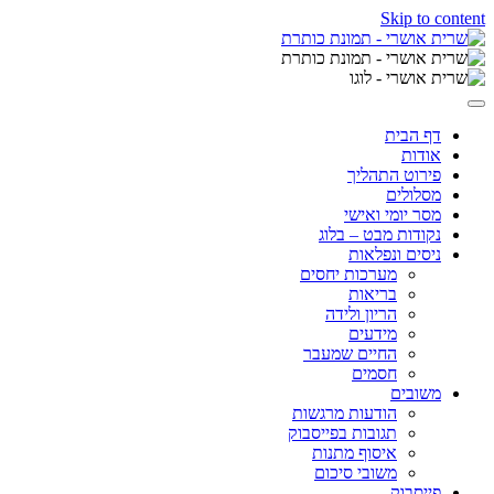
Skip to content
דף הבית
אודות
פירוט התהליך
מסלולים
מסר יומי ואישי
נקודות מבט – בלוג
ניסים ונפלאות
מערכות יחסים
בריאות
הריון ולידה
מידעים
החיים שמעבר
חסמים
משובים
הודעות מרגשות
תגובות בפייסבוק
איסוף מתנות
משובי סיכום
פייסבוק