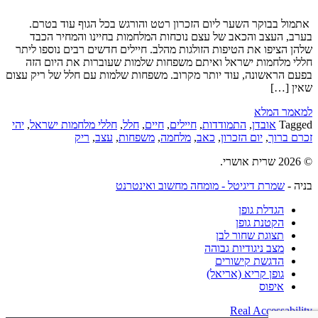
אתמול בבוקר השער ליום הזכרון רטט והורגש בכל הגוף עוד בטרם.
בערב, העצב והכאב של עצם נוכחות המלחמות בחיינו והמחיר הכבד
שלהן הציפו את הטיפות הזולגות מהלב. חיילים חדשים רבים נוספו ליתר
חללי מלחמות ישראל ואיתם משפחות שלמות שעוברות את היום הזה
בפעם הראשונה, עוד יותר מקרוב. משפחות שלמות עם חלל של ריק עצום
שאין […]
למאמר המלא
Tagged
אובדן
,
התמודדות
,
חיילים
,
חיים
,
חלל
,
חללי מלחמות ישראל
,
יהי
זכרם ברוך
,
יום הזכרון
,
כאב
,
מלחמה
,
משפחות
,
עצב
,
ריק
© 2026 שרית אושרי.
בניה -
שמרת דיגיטל - מומחה מחשוב ואינטרנט
הגדלת גופן
הקטנת גופן
תצוגת שחור לבן
מצב ניגודיות גבוהה
הדגשת קישורים
גופן קריא (אריאל)
איפוס
Real Accessability