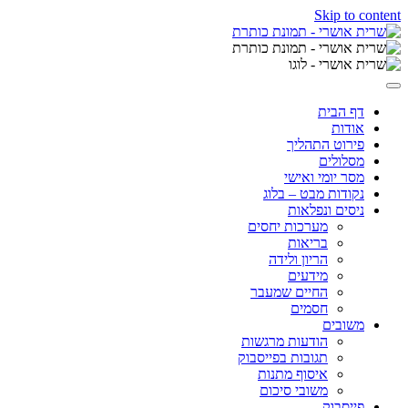
Skip to content
דף הבית
אודות
פירוט התהליך
מסלולים
מסר יומי ואישי
נקודות מבט – בלוג
ניסים ונפלאות
מערכות יחסים
בריאות
הריון ולידה
מידעים
החיים שמעבר
חסמים
משובים
הודעות מרגשות
תגובות בפייסבוק
איסוף מתנות
משובי סיכום
פייסבוק