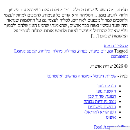
סליחה, מה השעה? שעת מחילה. כמו מחילת הארנב שיוצא עם השעון
ולחוץ להגיע בזמן… הסליחה היא קודם כל פנימית. להסכים למחול לעצמי
ולהסכים למחול מבפנים לאחרים. לסלוח לעצמי גם על החלומות שנראה
היה שעד עכשיו בטוח כבר אגשים, שהאמנתי שהגיע הזמן שלהם ולסמוך
עליי שאוכל להתחיל מעכשיו לצאת ולממש אותם. לסלוח לעצמי על
המקומות שבהם […]
למאמר המלא
Tagged
זמן
,
יום כיפור
,
כפרה
,
מחילה
,
מחלה
,
סליחה
,
קסם
Leave a
comment
© 2026 שרית אושרי.
בניה -
שמרת דיגיטל - מומחה מחשוב ואינטרנט
הגדלת גופן
הקטנת גופן
תצוגת שחור לבן
מצב ניגודיות גבוהה
הדגשת קישורים
גופן קריא (אריאל)
איפוס
Real Accessability