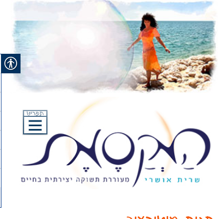
Ski
t
conten