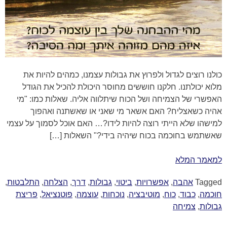
כולנו רוצים לגדול ולפרוץ את גבולות עצמנו, כמהים להיות את
מלוא יכולתנו. חלקנו חוששים מחוסר היכולת להכיל את הגודל
האפשרי של הצמיחה ושל הכוח שיתלווה אליה. שאלות כמו: "מי
אהיה כשאצליח? האם אשאר מי שאני או שאשתנה ואהפוך
למישהו שלא הייתי רוצה להיות לידו?… האם אוכל לסמוך על עצמי
שאשתמש בחוכמה בכוח שיהיה בידי?" השאלות […]
למאמר המלא
Tagged
אהבה
,
אפשרויות
,
ביטוי
,
גבולות
,
דרך
,
הצלחה
,
התלבטות
,
חוכמה
,
כבוד
,
כוח
,
מוטיבציה
,
נוכחות
,
עוצמה
,
פוטנציאל
,
פריצת
גבולות
,
צמיחה