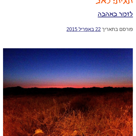
תגית:
כאב
לזכור באהבה
פורסם בתאריך
22 באפריל 2015