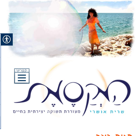
Ski
t
conten