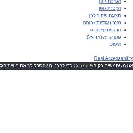
הגדלת גופן
הקטנת גופן
תצוגת שחור לבן
מצב ניגודיות גבוהה
הדגשת קישורים
גופן קריא (אריאל)
איפוס
Real Accessability
אנו משתמשים בקובצי Cookie כדי להבטיח שנספק לך את חוויית הגלישה הטובה ביותר באתר שלנו. המשלך גלישתך באתר יהווה את הסכמתך לכך.