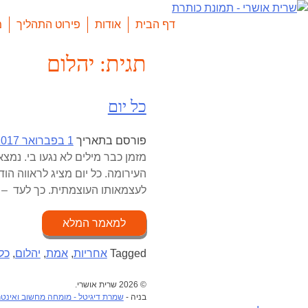
Skip
to
דף הבית
אודות
פירוט התהליך
מ
content
תגית:
יהלום
כל יום
פורסם בתאריך
1 בפברואר 2017
מזמן כבר מילים לא נגעו בי. נ
העירומה. כל יום מציג לראווה הו
לעצמאותו העוצמתית. כך לעד – מב
למאמר המלא
Tagged
אחריות
,
אמת
,
יהלום
,
כל 
© 2026 שרית אושרי.
בניה -
שמרת דיגיטל - מומחה מחשוב ואינט