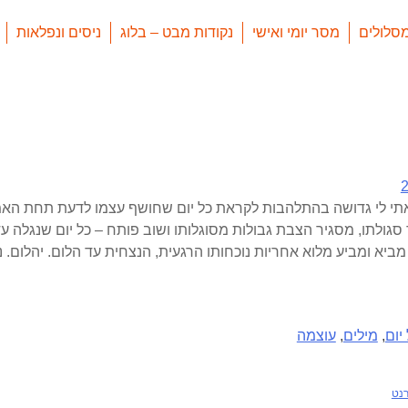
סלולים
מסר יומי ואישי
נקודות מבט – בלוג
ניסים ונפלאות
מצאתי לי גדושה בהתלהבות לקראת כל יום שחושף עצמו לדעת תחת הא
ד סגולתו, מסגיר הצבת גבולות מסוגלותו ושוב פותח – כל יום שנגלה ע
יא ומביע מלוא אחריות נוכחותו הרגעית, הנצחית עד הלום. יהלום. נו
יום
,
מילים
,
עוצמה
רנט