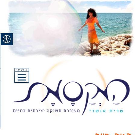
Ski
t
conten