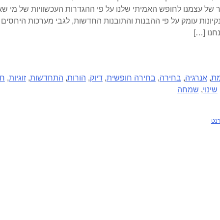
של עצמנו לחופש האמיתי שלנו על פי ההגדרות העכשוויות של מי שא
קיונות עומק על פי ההבנות והתובנות החדשות, לגבי מערכות היחסים
חנו […]
ת
,
אנרגיה
,
בחירה
,
בחירה חופשית
,
דיוק
,
הורות
,
התחדשות
,
זוגיות
,
חג
שינוי
,
שמחה
רנט