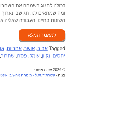
לכולנו לחגוג בשמחה את השחרור 
ומה שמתאים לנו. חג שבו נערוך נ
השונות בחיינו, העבודה שאליה אנ
למאמר המלא
Tagged
אביב
,
אושר
,
אחריות
,
אמ
יחסים
,
נקיון
,
עומק
,
פסח
,
שחרור
,
© 2026 שרית אושרי.
בניה -
שמרת דיגיטל - מומחה מחשוב ואינט