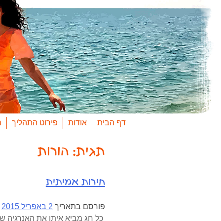
Ski
t
conten
דף הבית
אודות
פירוט התהליך
מ
תגית:
הורות
חירות אמיתית
פורסם בתאריך
2 באפריל 2015
כל חג מביא איתו את האנרגיה של