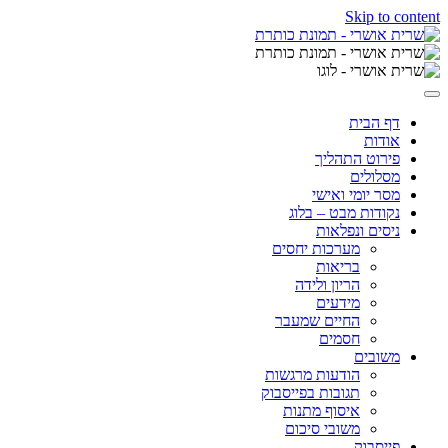
Skip to content
דף הבית
אודות
פירוט התהליך
מסלולים
מסר יומי ואישי
נקודות מבט – בלוג
ניסים ונפלאות
מערכות יחסים
בריאות
הריון ולידה
מידעים
החיים שמעבר
חסמים
משובים
הודעות מרגשות
תגובות בפייסבוק
איסוף מתנות
משובי סיכום
פייסבוק