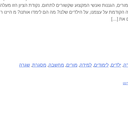
ורים, הגננות ואנשי המקצוע שקשורים לתחום. נקודת הציון הזו מעלה
קודמת על עצמנו, על הילדים שלנו? מה הם לימדו אותנו? מ היינו רו
 את […]
ה
,
ילדים
,
לימודים
,
למידה
,
מורים
,
מחשבה
,
מסגרת
,
שגרה
רנט