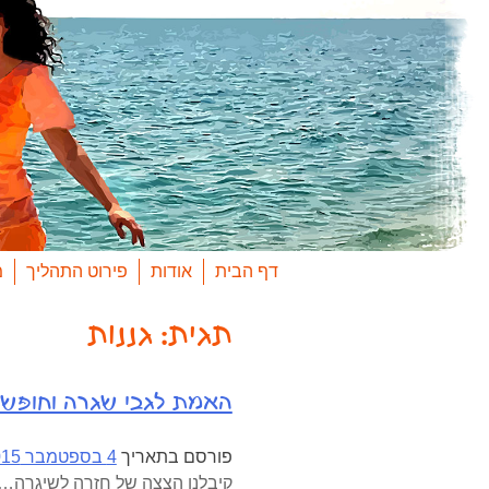
Ski
t
conten
דף הבית
אודות
פירוט התהליך
מ
תגית:
גננות
האמת לגבי שגרה וחופש
פורסם בתאריך
4 בספטמבר 2015
קיבלנו הצצה של חזרה לשיגרה… ה