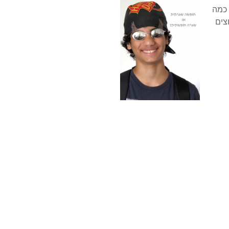
 כמה
צים