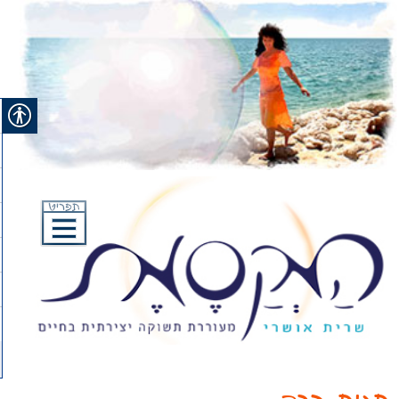
Ski
t
conten