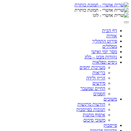
Skip
to
content
דף הבית
אודות
פירוט התהליך
מסלולים
מסר יומי ואישי
נקודות מבט – בלוג
ניסים ונפלאות
מערכות יחסים
בריאות
הריון ולידה
מידעים
החיים שמעבר
חסמים
משובים
הודעות מרגשות
תגובות בפייסבוק
איסוף מתנות
משובי סיכום
פייסבוק
מדיניות פרטיות