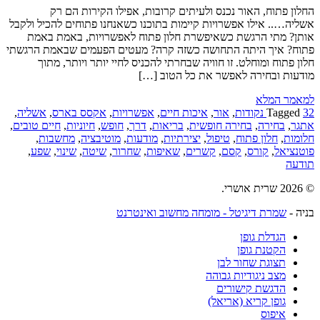
החלון פתוח, האור נכנס ולעיתים קרובות, אפילו הקירות הם רק
אשליה….. אילו אפשרויות קיימות בתוכנו כשאנחנו פתוחים להכיל ולקבל
אותן? מתי הרגשת כשאיפשרת חלון פתוח לאפשרויות, באמת באמת
פתוח? איך היתה התחושה כשזה קרה? מעטים הפעמים שבאמת הרגשתי
חלון פתוח ומוחלט. זו חוויה שבחרתי להכניס לחיי יותר ויותר, מתוך
מודעות ובחירה לאפשר את כל הטוב […]
למאמר המלא
32 נקודות
Tagged
,
אור
,
איכות חיים
,
אפשרויות
,
אקסס בארס
,
אשליה
,
אתגר
,
בחירה
,
בחירה חופשית
,
בריאות
,
דרך
,
חופש
,
חיוניות
,
חיים טובים
,
חלומות
,
חלון פתוח
,
טיפול
,
יצירתיות
,
מודעות
,
מוטיבציה
,
מחשבות
,
פוטנציאל
,
קורס
,
קסם
,
קשרים
,
שאיפות
,
שחרור
,
שיטה
,
שינוי
,
שפע
,
תודעה
© 2026 שרית אושרי.
בניה -
שמרת דיגיטל - מומחה מחשוב ואינטרנט
הגדלת גופן
הקטנת גופן
תצוגת שחור לבן
מצב ניגודיות גבוהה
הדגשת קישורים
גופן קריא (אריאל)
איפוס