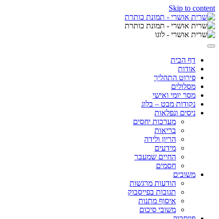
Skip to content
דף הבית
אודות
פירוט התהליך
מסלולים
מסר יומי ואישי
נקודות מבט – בלוג
ניסים ונפלאות
מערכות יחסים
בריאות
הריון ולידה
מידעים
החיים שמעבר
חסמים
משובים
הודעות מרגשות
תגובות בפייסבוק
איסוף מתנות
משובי סיכום
פייסבוק