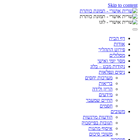
Skip to content
דף הבית
אודות
פירוט התהליך
מסלולים
מסר יומי ואישי
נקודות מבט – בלוג
ניסים ונפלאות
מערכות יחסים
בריאות
הריון ולידה
מידעים
החיים שמעבר
חסמים
משובים
הודעות מרגשות
תגובות בפייסבוק
איסוף מתנות
משובי סיכום
פייסבוק