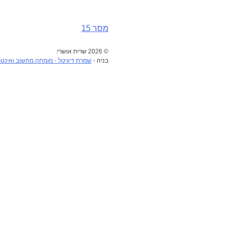
מסר 15
ניווט
© 2026 שרית אושרי.
בניה -
שמרת דיגיטל - מומחה מחשוב ואינט