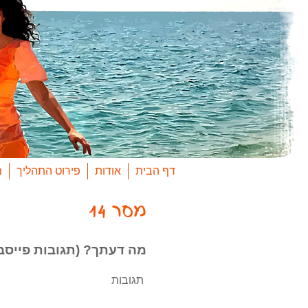
Ski
t
conten
דף הבית
אודות
פירוט התהליך
מ
מסר 14
מה דעתך? (תגובות פייסב
תגובות