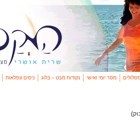
סלולים
מסר יומי ואישי
נקודות מבט – בלוג
ניסים ונפלאות
וק)