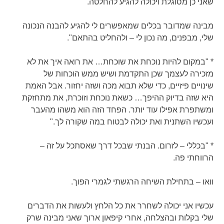
שאני כן מסוגלת ויכולה להגיע להחלטה.
מבינה שמדובר בכלים שמאפשרים לי להגיע להבנה הנכונה
שלי, מבפנים, מה נכון לי – ולהחליט בהתאם".
* "במקום להיות נוכחת את שוכחת… את רואה איך את לא
מזכירה לעצמך שכן התקדמת ושיש ממש הוכחות של
שינויים פיזיים, כדי שלא תבוא מכה ושזה יחזור. אבל האמת
היא שזה בדיוק ההיפך… כשאת נוכחת וזוכרת, את מתחזקת
ומשתפרת אפילו עוד יותר. הפחד הזה הוא משהו מהעבר
ועכשיו השתנית ואת יכולה לבטוח במה שקורה לך."
* "בכללי – לזרום. הבנתי שבכל דרך שאסתכל על זה –
הרווחתי פה.
וואו – בתחילת השיחה הרגשתי לגמרי הפוך.
עכשיו אני יכולה לשחרר את כל הלחץ ולעשות את הדברים
שלי בקלות ובהצלחה, אחרי קיפאון ארוך שאני מבינה שרק