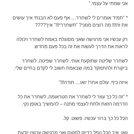
אני שמתי על עצמי."
* "תמיד אומרים לי לשחרר… אף פעם לא הבנתי איך עושים
את זה!!! מה רוצים ממני? "תשחררי!!!" איך????
רק עכשיו אני מרגישה שאני מסוגלת באמת לשחרר ויכולה
לראות את הדרך לעשות את זה בכל פעם מחדש.
לשחרר שליטה שתוקעת אותי. לשחרר שפיטה. לשחרר
ביקורת ולהתמקד במה שבאמת חשוב לי לקדם בחיים שלי.
איזה כיף. עולם אחר! יואו… תודה!!!"
* "זה כל כך עוזר לי לשחרר את הטראומה, לשחרר את כל
הדרמה הזאת ולתת לעצמי מתנה – להמשיך באופן נקי.
הכל כל כך ברור עכשיו. פשוט. קל.
וואו, איך הכל נופל בדיוק למקום ואני מרגישה עכשיו יודעת.