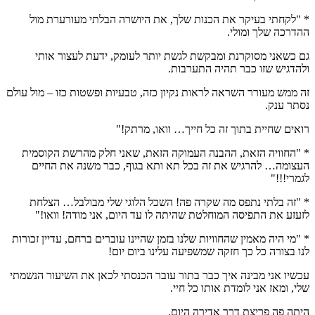
* "לקחתי בעיקר את הכנות שלך, את היושרה הבלתי מעורערת מול
ההדרכה שלך ומולי.
גם כשאני מסוקרנת ומבקשת לגשת יותר לעומק, ידעת לעצור אותי
ולהדגיש שזו כבר תהיה התערבות.
זה ממש מעורר השראה לראות נקיון כזה, טבעיות ופשטות כזו – מול עולם
נסתר ענק.
רואים שחיית בתוך זה כל חייך… וואו, מרתק!"
* "החוויה הזאת, ההבנה העמוקה הזאת, שאני חלק מהרשת הקוסמית
העצומה… להרגיש את זה בכל תא ותא בגוף, כבר משנה את החיים
לגמרי!!!"
* "זה בלתי נתפס מה שקרה פה! השכל הלוגי שלי מבולבל… הצלחת
לזעזע את התפיסה המוחלטת שהיתה לו עד היום, אני מודה! וואו!"
* "מי היה מאמין שהחוויות שלנו בזמן שהיינו עוברים ברחם, עדיין זכורות
לנו בצורה כל כך חזקה שמשפיעה עלינו ביום יום!
עכשיו אני מבינה איך כבר בתור עובר הכנסתי לכאן את השיעור הנשמתי
שלי, ומאז אני לומדת אותו כל חיי.
היתה פה פריצת דרך אדירה היום.