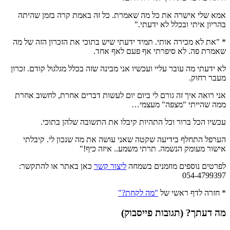
אמא שלי אישרה את כל מה שאמרת. כל זה באמת קרה בזמן שהיתה
בהריון איתי ובכלל לא ידעתי."
* "את לא מכירה אותי. תמיד ידעתי שיש בתוכי את הזכרון הזה של מה
שאמרת פה. לא סיפרתי אף פעם לאף אחד.
לא ידעתי מה עובר עליי ועכשיו אני מבינה שזה בכלל מגלגול קודם. זכרון
מעבר רחוק.
אני רואה איך זה גורם לי ביום יום לעשות דברים אחרת, לחשוב אחרת
ממה שהייתי "מצפה" מעצמי…
עכשיו הכל ברור וכל התהיות קיבלו את התשובה שלהן בתוכי.
הערפל התחלף בידיעה שקטה שאני עושה את מה שנכון לי. קיבלתי
אישור מעומק הנשמה. תרתי משמע.. איזה כיף!"
לפרטים נוספים מוזמנים בשמחה
ליצור קשר
כאן באתר או להתקשר:
054-4799397
* חזרה לדף ראשי של
"מה לקחת?"
מה דעתך? (תגובות פייסבוק)