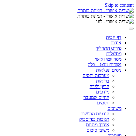
Skip to content
דף הבית
אודות
פירוט התהליך
מסלולים
מסר יומי ואישי
נקודות מבט – בלוג
ניסים ונפלאות
מערכות יחסים
בריאות
הריון ולידה
מידעים
החיים שמעבר
חסמים
משובים
הודעות מרגשות
תגובות בפייסבוק
איסוף מתנות
משובי סיכום
פייסבוק