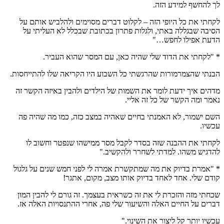
לך להחשף למידע הזה.
לקחתי את כל היופי הזה – לקלוט דברים מסוימים ולהלביש אותם על
הסיבה שבגללה באתי, ולגלות פתרון בכתובת שבכלל לא העליתי על
הדעת אפילו לחפש…"
* "לקחתי את הדוד שלי שהיה כאן, עם המסר שהוא העביר.
הבנתי שהצמרמורות שהרגשתי כל השבוע היו הקריאה שלו להתייחסות.
מדהים איך ידעת לומר את השמות של הילדים ולהבין באיזה הקשר זה
נאמר ומה הקשר של כל זה אליי.
השם ישמור, לא האמנתי בחיים שאהיה במצב כזה, כמו מה שהיה פה
עכשיו.
לקחתי את ההבנה שזה בסדר לקבל מסר ממישהו שנפטר וחשוב לו
להדגיש משהו. למדתי לשחרר ולהקשיב."
* "אמרת בדיוק את מה שמתקשרת אמרה לי לפני חמש שנים על גלגול
קודם שלי. אחד לאחד בדיוק אותו מצב, מקום, אתגר!
שכחתי מזה והזכרת לי את זה כשראית בעצמך. זה גורם לי להבין המון
דברים על החיים האלה והשיעור שלי פה, אחרי ההתנסויות האלה אז.
עכשיו יותר קל ליצור את השינוי."