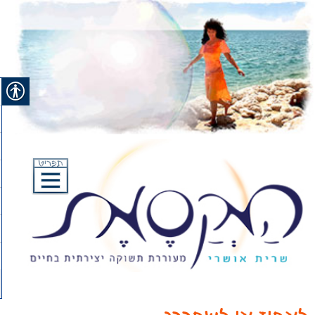
Ski
t
conten